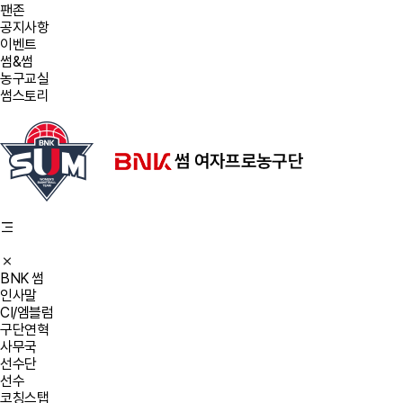
팬존
공지사항
이벤트
썸&썸
농구교실
썸스토리
BNK 썸
인사말
CI/엠블럼
구단연혁
사무국
선수단
선수
코칭스탭