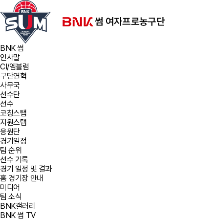
BNK 썸
인사말
CI/엠블럼
구단연혁
사무국
선수단
선수
코칭스탭
지원스탭
응원단
경기일정
팀 순위
선수 기록
경기 일정 및 결과
홈 경기장 안내
미디어
팀 소식
BNK갤러리
BNK 썸 TV