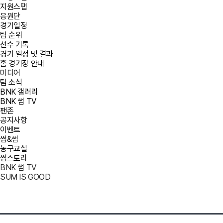
지원스탭
응원단
경기일정
팀 순위
선수 기록
경기 일정 및 결과
홈 경기장 안내
미디어
팀 소식
BNK 갤러리
BNK 썸 TV
팬존
공지사항
이벤트
썸&썸
농구교실
썸스토리
BNK 썸 TV
SUM IS GOOD