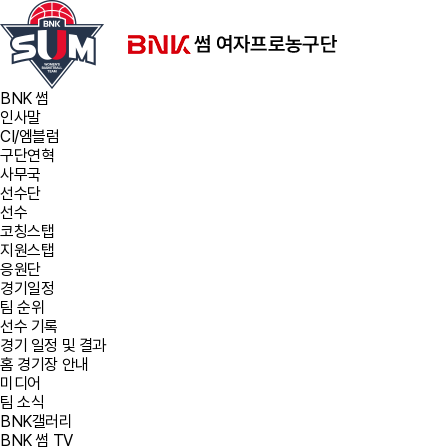
BNK 썸
인사말
CI/엠블럼
구단연혁
사무국
선수단
선수
코칭스탭
지원스탭
응원단
경기일정
팀 순위
선수 기록
경기 일정 및 결과
홈 경기장 안내
미디어
팀 소식
BNK갤러리
BNK 썸 TV