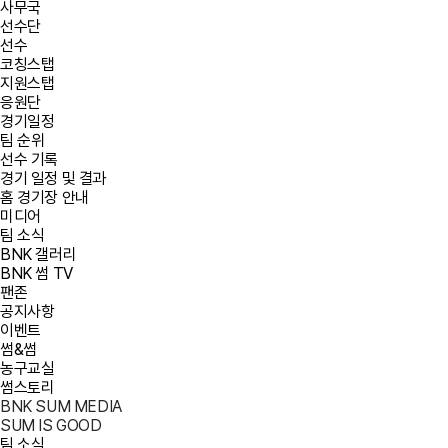
사무국
선수단
선수
코칭스탭
지원스탭
응원단
경기일정
팀 순위
선수 기록
경기 일정 및 결과
홈 경기장 안내
미디어
팀 소식
BNK 갤러리
BNK 썸 TV
팬존
공지사항
이벤트
썸&썸
농구교실
썸스토리
BNK SUM MEDIA
SUM IS GOOD
팀 소식