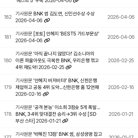
‘베스트 5’ 우뚝
2026-04-06
기사원문
BNK 썸 김도연, 신인선수상 수상
182
2026-04-06
2026-04-06
기사원문
[포토] 안혜지 'BEST5 가드부문상'
181
2026-04-06
2026-04-06
기사원문
‘아직 끝나지 않았다!’ 김소니아의
180
이른 파울아웃도 극복한 BNK, 우리은행 꺾고
2026-02-25
4위 재도약!
2026-02-25
기사원문
‘안혜지 버저비터!’ BNK, 신한은행
179
제압하고 공동 4위 도약...신한은행 홈 12연패
2026-02-16
2026-02-16
기사원문
‘공격 본능’ 이소희 3점슛 5개 폭발…
178
BNK, 3·4위 맞대결전 승리→3위 수성 [SD
2026-01-21
부산 스타]
2026-01-21
기사원문
'박혜진 13점' BNK 썸, 삼성생명 잡고
177
2026-01-17