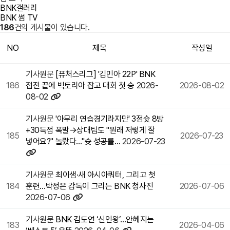
BNK갤러리
BNK 썸 TV
186
건의 게시물이 있습니다.
NO
제목
작성일
기사원문
[퓨처스리그] '김민아 22P' BNK
186
접전 끝에 빅토리아 잡고 대회 첫 승
2026-
2026-08-02
08-02
기사원문
'아무리 연습경기라지만' 3점슛 8방
+30득점 폭발→상대팀도 "원래 저렇게 잘
185
2026-07-23
넣어요?" 놀랐다…"슛 성공률…
2026-07-23
기사원문
최이샘·새 아시아쿼터, 그리고 첫
184
훈련…박정은 감독이 그리는 BNK 청사진
2026-07-06
2026-07-06
기사원문
BNK 김도연 ‘신인왕’…안혜지는
183
2026-04-06