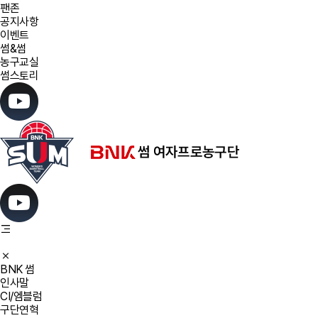
팬존
공지사항
이벤트
썸&썸
농구교실
썸스토리
BNK 썸
인사말
CI/엠블럼
구단연혁