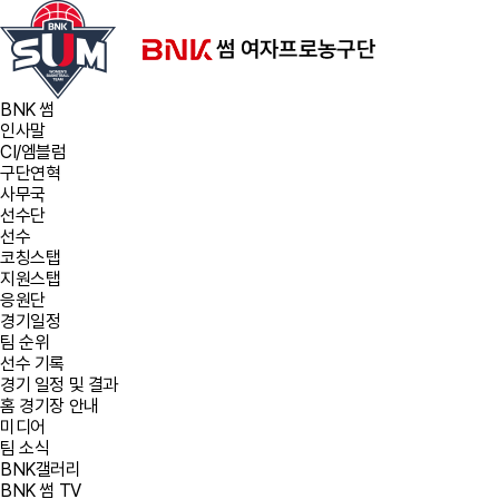
BNK 썸
인사말
CI/엠블럼
구단연혁
사무국
선수단
선수
코칭스탭
지원스탭
응원단
경기일정
팀 순위
선수 기록
경기 일정 및 결과
홈 경기장 안내
미디어
팀 소식
BNK갤러리
BNK 썸 TV