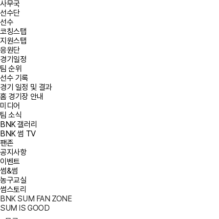
사무국
선수단
선수
코칭스탭
지원스탭
응원단
경기일정
팀 순위
선수 기록
경기 일정 및 결과
홈 경기장 안내
미디어
팀 소식
BNK 갤러리
BNK 썸 TV
팬존
공지사항
이벤트
썸&썸
농구교실
썸스토리
BNK SUM FAN ZONE
SUM IS GOOD