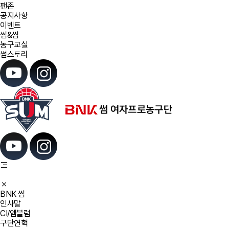
팬존
공지사항
이벤트
썸&썸
농구교실
썸스토리
BNK 썸
인사말
CI/엠블럼
구단연혁