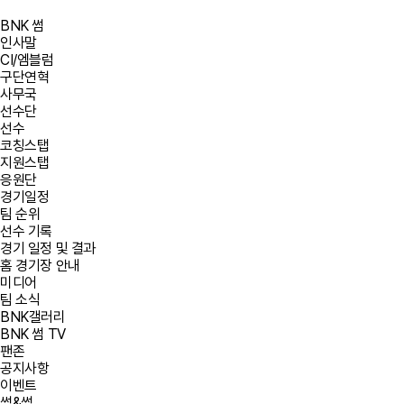
BNK 썸
인사말
CI/엠블럼
구단연혁
사무국
선수단
선수
코칭스탭
지원스탭
응원단
경기일정
팀 순위
선수 기록
경기 일정 및 결과
홈 경기장 안내
미디어
팀 소식
BNK갤러리
BNK 썸 TV
팬존
공지사항
이벤트
썸&썸