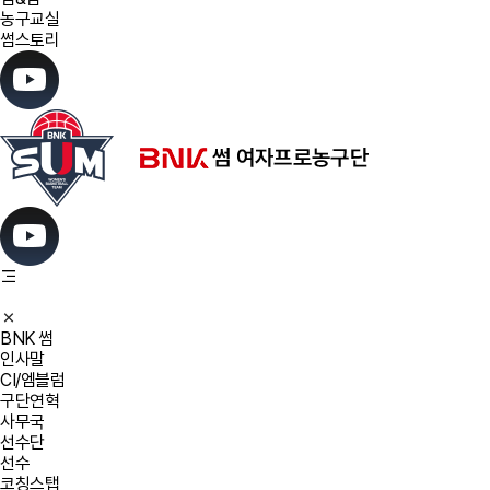
농구교실
썸스토리
BNK 썸
인사말
CI/엠블럼
구단연혁
사무국
선수단
선수
코칭스탭