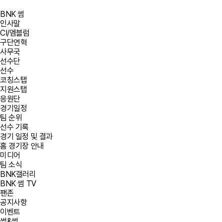
BNK 썸
인사말
CI/엠블럼
구단연혁
사무국
선수단
선수
코칭스탭
지원스탭
응원단
경기일정
팀 순위
선수 기록
경기 일정 및 결과
홈 경기장 안내
미디어
팀 소식
BNK갤러리
BNK 썸 TV
팬존
공지사항
이벤트
썸&썸