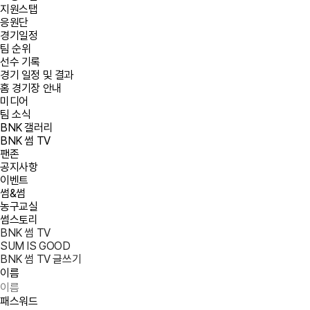
지원스탭
응원단
경기일정
팀 순위
선수 기록
경기 일정 및 결과
홈 경기장 안내
미디어
팀 소식
BNK 갤러리
BNK 썸 TV
팬존
공지사항
이벤트
썸&썸
농구교실
썸스토리
BNK 썸 TV
SUM IS GOOD
BNK 썸 TV 글쓰기
이름
패스워드