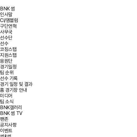
BNK 썸
인사말
CI/엠블럼
구단연혁
사무국
선수단
선수
코칭스탭
지원스탭
응원단
경기일정
팀 순위
선수 기록
경기 일정 및 결과
홈 경기장 안내
미디어
팀 소식
BNK갤러리
BNK 썸 TV
팬존
공지사항
이벤트
썸&썸