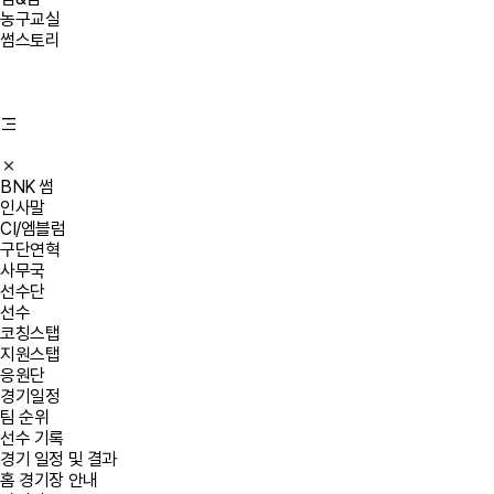
농구교실
썸스토리
BNK 썸
인사말
CI/엠블럼
구단연혁
사무국
선수단
선수
코칭스탭
지원스탭
응원단
경기일정
팀 순위
선수 기록
경기 일정 및 결과
홈 경기장 안내