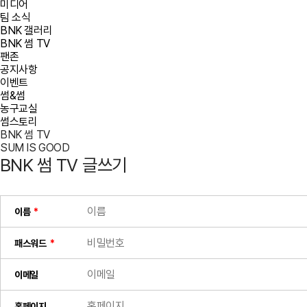
미디어
팀 소식
BNK 갤러리
BNK 썸 TV
팬존
공지사항
이벤트
썸&썸
농구교실
썸스토리
BNK 썸 TV
SUM IS GOOD
BNK 썸 TV 글쓰기
이름
패스워드
이메일
홈페이지