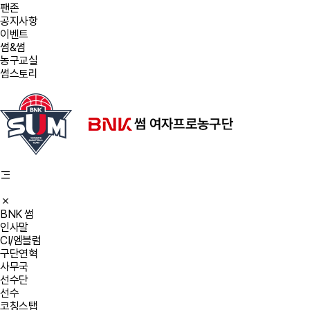
팬존
공지사항
이벤트
썸&썸
농구교실
썸스토리
BNK 썸
인사말
CI/엠블럼
구단연혁
사무국
선수단
선수
코칭스탭