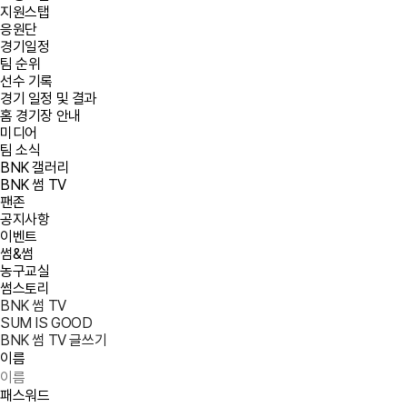
지원스탭
응원단
경기일정
팀 순위
선수 기록
경기 일정 및 결과
홈 경기장 안내
미디어
팀 소식
BNK 갤러리
BNK 썸 TV
팬존
공지사항
이벤트
썸&썸
농구교실
썸스토리
BNK 썸 TV
SUM IS GOOD
BNK 썸 TV 글쓰기
이름
패스워드