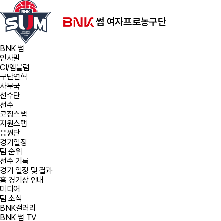
BNK 썸
인사말
CI/엠블럼
구단연혁
사무국
선수단
선수
코칭스탭
지원스탭
응원단
경기일정
팀 순위
선수 기록
경기 일정 및 결과
홈 경기장 안내
미디어
팀 소식
BNK갤러리
BNK 썸 TV