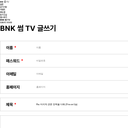
BNK 썸 TV
팬존
공지사항
이벤트
썸&썸
농구교실
썸스토리
BNK 썸 TV
SUM IS GOOD
BNK 썸 TV 글쓰기
이름
패스워드
이메일
홈페이지
제목