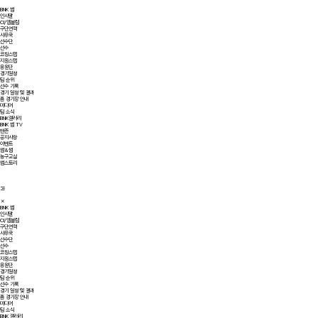
BNK 썸
인사말
CI/엠블럼
구단연혁
사무국
선수단
선수
코칭스탭
지원스탭
응원단
경기일정
팀 순위
선수 기록
경기 일정 및 결과
홈 경기장 안내
미디어
팀 소식
BNK갤러리
BNK 썸 TV
팬존
공지사항
이벤트
썸&썸
농구교실
썸스토리
BNK 썸
인사말
CI/엠블럼
구단연혁
사무국
선수단
선수
코칭스탭
지원스탭
응원단
경기일정
팀 순위
선수 기록
경기 일정 및 결과
홈 경기장 안내
미디어
팀 소식
BNK 갤러리