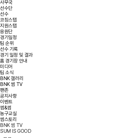
사무국
선수단
선수
코칭스탭
지원스탭
응원단
경기일정
팀 순위
선수 기록
경기 일정 및 결과
홈 경기장 안내
미디어
팀 소식
BNK 갤러리
BNK 썸 TV
팬존
공지사항
이벤트
썸&썸
농구교실
썸스토리
BNK 썸 TV
SUM IS GOOD