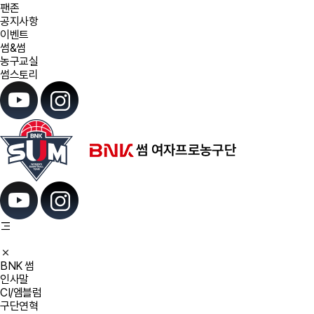
팬존
공지사항
이벤트
썸&썸
농구교실
썸스토리
BNK 썸
인사말
CI/엠블럼
구단연혁