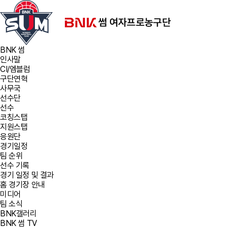
BNK 썸
인사말
CI/엠블럼
구단연혁
사무국
선수단
선수
코칭스탭
지원스탭
응원단
경기일정
팀 순위
선수 기록
경기 일정 및 결과
홈 경기장 안내
미디어
팀 소식
BNK갤러리
BNK 썸 TV