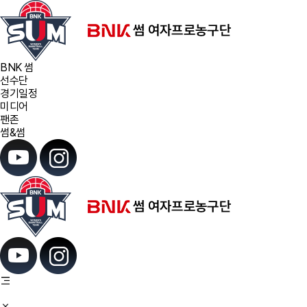
BNK 썸
선수단
경기일정
미디어
팬존
썸&썸