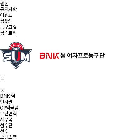
팬존
공지사항
이벤트
썸&썸
농구교실
썸스토리
BNK 썸
인사말
CI/엠블럼
구단연혁
사무국
선수단
선수
코칭스탭