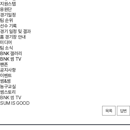
지원스탭
응원단
경기일정
팀 순위
선수 기록
경기 일정 및 결과
홈 경기장 안내
미디어
팀 소식
BNK 갤러리
BNK 썸 TV
팬존
공지사항
이벤트
썸&썸
농구교실
썸스토리
BNK 썸 TV
SUM IS GOOD
목록
답변