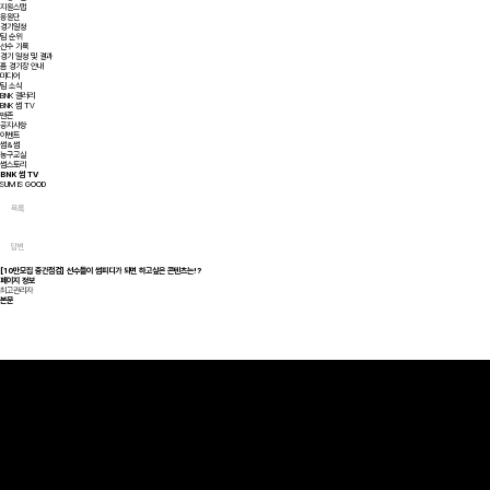
지원스탭
응원단
경기일정
팀 순위
선수 기록
경기 일정 및 결과
홈 경기장 안내
미디어
팀 소식
BNK 갤러리
BNK 썸 TV
팬존
공지사항
이벤트
썸&썸
농구교실
썸스토리
BNK 썸 TV
SUM IS GOOD
목록
답변
[10만모집 중간점검] 선수들이 썸피디가 되면 하고싶은 콘텐츠는!?
페이지 정보
최고관리자
본문