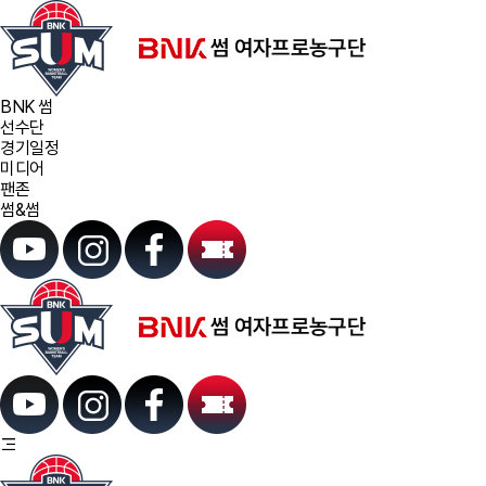
BNK 썸
선수단
경기일정
미디어
팬존
썸&썸