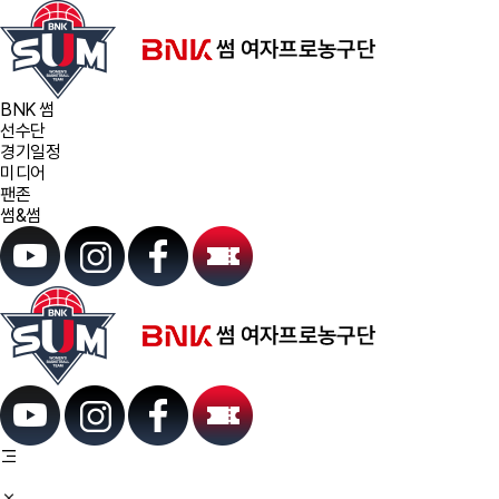
BNK 썸
선수단
경기일정
미디어
팬존
썸&썸