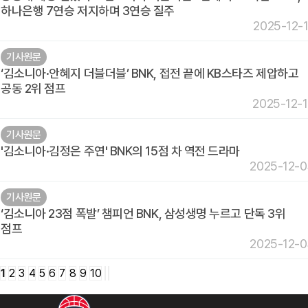
하나은행 7연승 저지하며 3연승 질주
2025-12-
기사원문
‘김소니아·안혜지 더블더블’ BNK, 접전 끝에 KB스타즈 제압하고
공동 2위 점프
2025-12-
기사원문
'김소니아·김정은 주연' BNK의 15점 차 역전 드라마
2025-12-
기사원문
‘김소니아 23점 폭발’ 챔피언 BNK, 삼성생명 누르고 단독 3위
점프
2025-12-
1
2
3
4
5
6
7
8
9
10