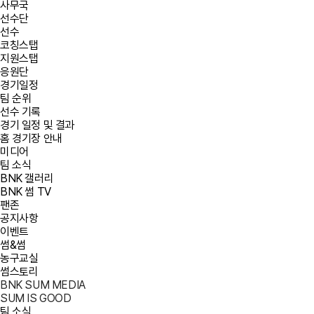
사무국
선수단
선수
코칭스탭
지원스탭
응원단
경기일정
팀 순위
선수 기록
경기 일정 및 결과
홈 경기장 안내
미디어
팀 소식
BNK 갤러리
BNK 썸 TV
팬존
공지사항
이벤트
썸&썸
농구교실
썸스토리
BNK SUM MEDIA
SUM IS GOOD
팀 소식