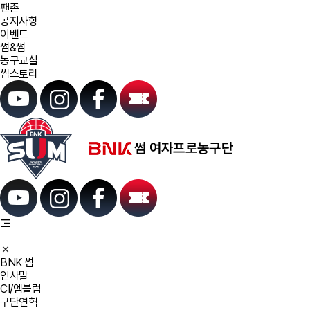
팬존
공지사항
이벤트
썸&썸
농구교실
썸스토리
BNK 썸
인사말
CI/엠블럼
구단연혁