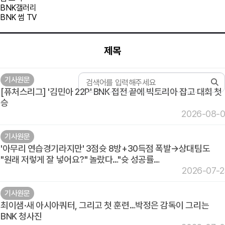
BNK갤러리
BNK 썸 TV
제목
기사원문
[퓨처스리그] '김민아 22P' BNK 접전 끝에 빅토리아 잡고 대회 첫
승
2026-08-
기사원문
'아무리 연습경기라지만' 3점슛 8방+30득점 폭발→상대팀도
"원래 저렇게 잘 넣어요?" 놀랐다…"슛 성공률…
2026-07-
기사원문
최이샘·새 아시아쿼터, 그리고 첫 훈련…박정은 감독이 그리는
BNK 청사진