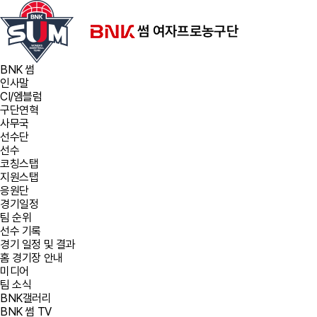
BNK 썸
인사말
CI/엠블럼
구단연혁
사무국
선수단
선수
코칭스탭
지원스탭
응원단
경기일정
팀 순위
선수 기록
경기 일정 및 결과
홈 경기장 안내
미디어
팀 소식
BNK갤러리
BNK 썸 TV