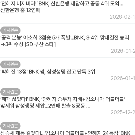
‘안혜지 버저비터!’ BNK, 신한은행 제압하고 공동 4위 도약...
신한은행 홈 12연패
2026-02-
기사원문
‘공격 본능’ 이소희 3점슛 5개 폭발…BNK, 3·4위 맞대결전 승리
→3위 수성 [SD 부산 스타]
2026-01-
기사원문
'박혜진 13점' BNK 썸, 삼성생명 잡고 단독 3위
2026-01-
기사원문
‘패패 끊었다!’ BNK, ‘안혜지 승부처 지배+김소니아 더블더블’
앞세워 삼성생명 제압…2연패 탈출＆공동 …
2025-12-
기사원문
상승세 제동 걸었다!…‘김소니아 더블더블+안혜지 24득점’ BNK,