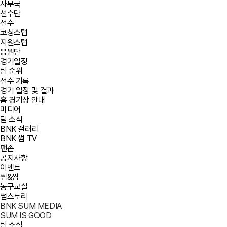
사무국
선수단
선수
코칭스탭
지원스탭
응원단
경기일정
팀 순위
선수 기록
경기 일정 및 결과
홈 경기장 안내
미디어
팀 소식
BNK 갤러리
BNK 썸 TV
팬존
공지사항
이벤트
썸&썸
농구교실
썸스토리
BNK SUM MEDIA
SUM IS GOOD
팀 소식