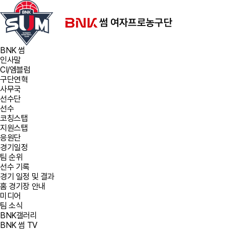
BNK 썸
인사말
CI/엠블럼
구단연혁
사무국
선수단
선수
코칭스탭
지원스탭
응원단
경기일정
팀 순위
선수 기록
경기 일정 및 결과
홈 경기장 안내
미디어
팀 소식
BNK갤러리
BNK 썸 TV