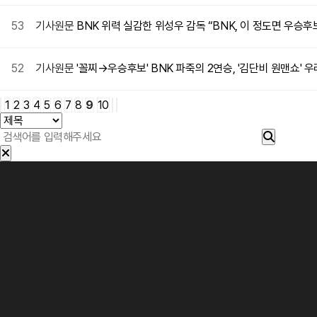
53
기사원문
BNK 위력 실감한 위성우 감독 “BNK, 이 정도면 우승
52
기사원문
'꼴찌→우승후보' BNK 파죽의 2연승, '김단비 원맨쇼' 우
1
2
3
4
5
6
7
8
9
10