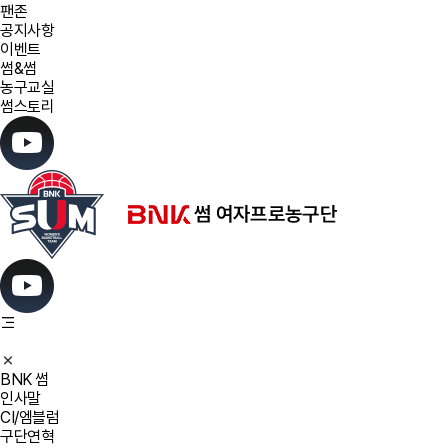
팬존
공지사항
이벤트
썸&썸
농구교실
썸스토리
BNK 썸
인사말
CI/엠블럼
구단연혁