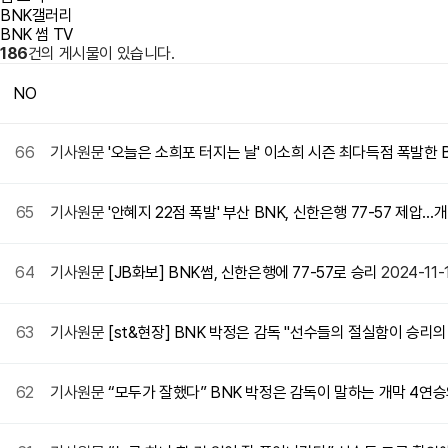
BNK갤러리
BNK 썸 TV
186
건의 게시물이 있습니다.
NO
66
기사원문
'오늘은 소희포 터지는 날' 이소희 시즌 최다득점 폭발한 
65
기사원문
'안혜지 22점 폭발' 부산 BNK, 신한은행 77-57 제압
64
기사원문
[JB화보] BNK썸, 신한은행에 77-57로 승리
2024-11-
63
기사원문
[st&현장] BNK 박정은 감독 "선수들의 절실함이 승리
62
기사원문
“모두가 잘했다” BNK 박정은 감독이 말하는 개막 4연