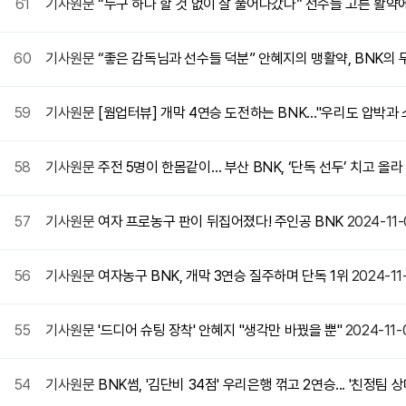
61
기사원문
“누구 하나 할 것 없이 잘 풀어나갔다” 선수들 고른 활약
60
기사원문
“좋은 감독님과 선수들 덕분” 안혜지의 맹활약, BNK의
59
기사원문
[웜업터뷰] 개막 4연승 도전하는 BNK…"우리도 압박과
58
기사원문
주전 5명이 한몸같이… 부산 BNK, ‘단독 선두’ 치고 올라
57
기사원문
여자 프로농구 판이 뒤집어졌다! 주인공 BNK
2024-11-
56
기사원문
여자농구 BNK, 개막 3연승 질주하며 단독 1위
2024-11
55
기사원문
'드디어 슈팅 장착' 안혜지 "생각만 바꿨을 뿐"
2024-11-
54
기사원문
BNK썸, '김단비 34점' 우리은행 꺾고 2연승... '친정팀