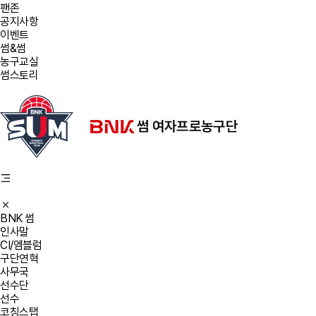
팬존
공지사항
이벤트
썸&썸
농구교실
썸스토리
BNK 썸
인사말
CI/엠블럼
구단연혁
사무국
선수단
선수
코칭스탭