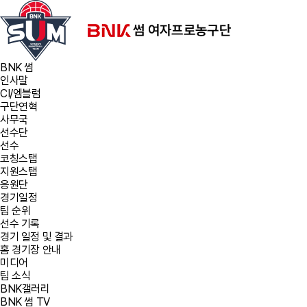
BNK 썸
인사말
CI/엠블럼
구단연혁
사무국
선수단
선수
코칭스탭
지원스탭
응원단
경기일정
팀 순위
선수 기록
경기 일정 및 결과
홈 경기장 안내
미디어
팀 소식
BNK갤러리
BNK 썸 TV