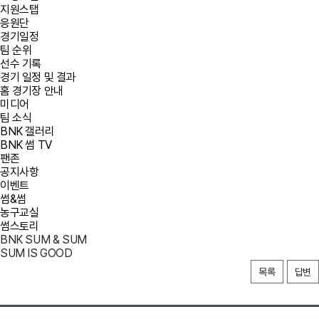
지원스탭
응원단
경기일정
팀 순위
선수 기록
경기 일정 및 결과
홈 경기장 안내
미디어
팀 소식
BNK 갤러리
BNK 썸 TV
팬존
공지사항
이벤트
썸&썸
농구교실
썸스토리
BNK SUM & SUM
SUM IS GOOD
목록
답변