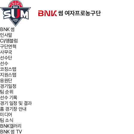
BNK 썸
인사말
CI/엠블럼
구단연혁
사무국
선수단
선수
코칭스탭
지원스탭
응원단
경기일정
팀 순위
선수 기록
경기 일정 및 결과
홈 경기장 안내
미디어
팀 소식
BNK갤러리
BNK 썸 TV