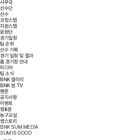
사무국
선수단
선수
코칭스탭
지원스탭
응원단
경기일정
팀 순위
선수 기록
경기 일정 및 결과
홈 경기장 안내
미디어
팀 소식
BNK 갤러리
BNK 썸 TV
팬존
공지사항
이벤트
썸&썸
농구교실
썸스토리
BNK SUM MEDIA
SUM IS GOOD