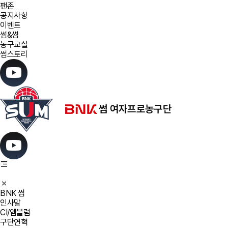
팬존
공지사항
이벤트
썸&썸
농구교실
썸스토리
BNK 썸
인사말
CI/엠블럼
구단연혁